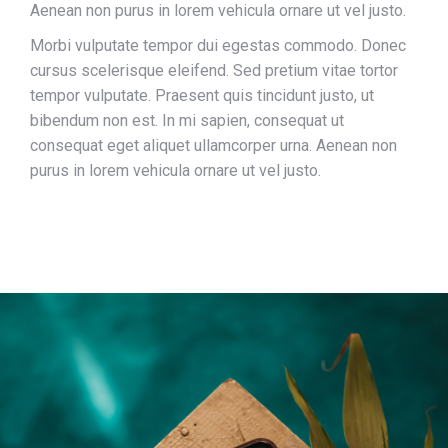
Aenean non purus in lorem vehicula ornare ut vel justo.
Morbi vulputate tempor dui egestas commodo. Donec
cursus scelerisque eleifend. Sed pretium vitae tortor
tempor vulputate. Praesent quis tincidunt justo, ut
bibendum non est. In mi sapien, consequat ut
consequat eget aliquet ullamcorper urna. Aenean non
purus in lorem vehicula ornare ut vel justo.