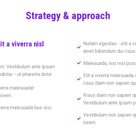
Strategy & approach
t a viverra nisl
Nullam egestas - elit a v
amet bibendum dui risu
Malesuada, nisi nisl pos
rem. Vestibulum ante ipsum
ubilia – ut pharetra dolor.
Elit a viverra malesuada,
risus diam non sapien qu
verra malesuada!
Risus diam non sapien qu
lorem.
Vestibulum ante ipsum pr
verra malesuada bus orci
Vestibulum non sapien qu
lorem.