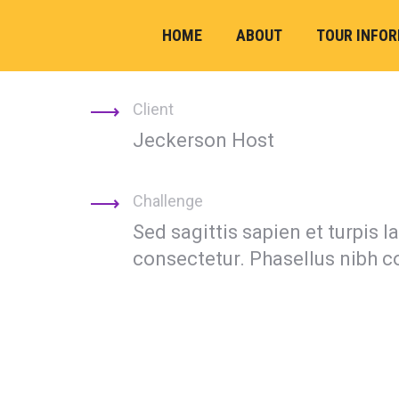
HOME
ABOUT
TOUR INFO
Client
Jeckerson Host
Challenge
Sed sagittis sapien et turpis l
consectetur. Phasellus nibh