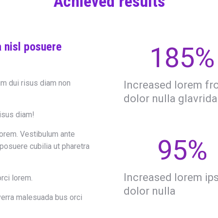
Achieved results
a nisl posuere
185
%
m dui risus diam non
Increased lorem f
dolor nulla glavrida
risus diam!
lorem. Vestibulum ante
95
%
 posuere cubilia ut pharetra
Increased lorem i
rci lorem.
dolor nulla
verra malesuada bus orci