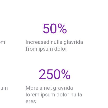
50
%
rom
Increased nulla glavrida
from ipsum dolor
250
%
psum
More amet gravrida
lorem ipsum dolor nulla
eres