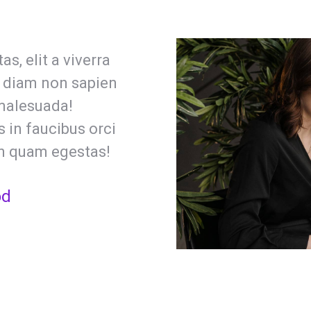
s, elit a viverra
 diam non sapien
 malesuada!
 in faucibus orci
en quam egestas!
od