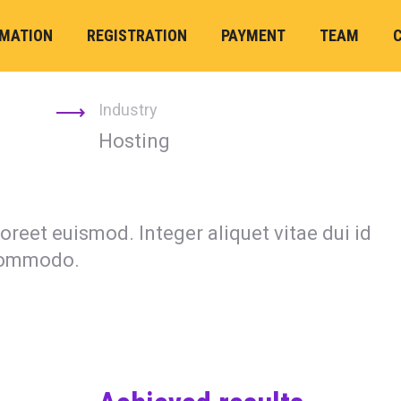
RMATION
REGISTRATION
PAYMENT
TEAM
Industry
Hosting
aoreet euismod. Integer aliquet vitae dui id
 commodo.