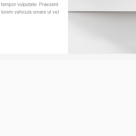
r tempor vulputate. Praesent
 lorem vehicula ornare ut vel
MORE PROJECTS
Glavrida dolor nulla amen
Photo & Video
Vestibulum quis euismod orci, eget
scelerid molestie. Quis odio volutpat
tellus sagittis, sed pharetra dolor