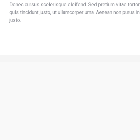
Donec cursus scelerisque eleifend. Sed pretium vitae torto
quis tincidunt justo, ut ullamcorper urna. Aenean non purus in
justo.
Sunset lorem ipsum
Logo design
Lore magna – purus et nulla creative
volutpat donec vel varius ipsum amet.