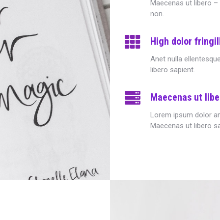
Maecenas ut libero – 
non.
High dolor fringil
Anet nulla ellentesqu
libero sapient.
Maecenas ut libe
Lorem ipsum dolor ame
Maecenas ut libero s