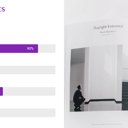
ES
90%