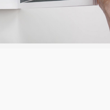
Tempus
Item design
Nullam porta nulla non arcu tempus
dolor.